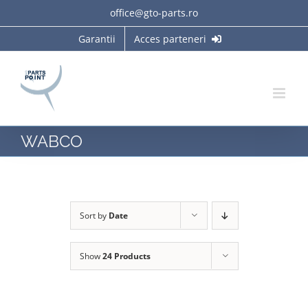
Skip
office@gto-parts.ro
to
Garantii
Acces parteneri
content
WABCO
Sort by
Date
Show
24 Products