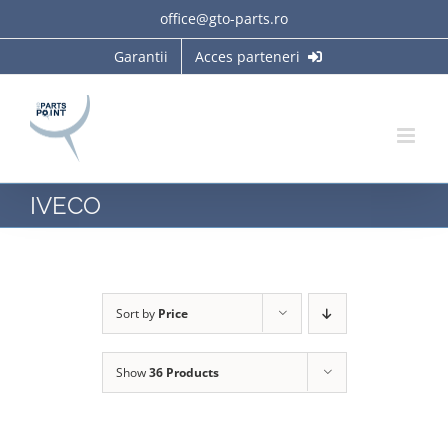
Skip
office@gto-parts.ro
to
Garantii
Acces parteneri
content
IVECO
Sort by
Price
Show
36 Products