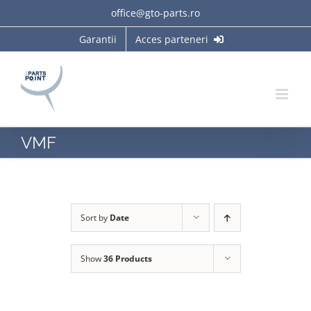
Skip
office@gto-parts.ro
to
Garantii
Acces parteneri
content
VMF
Sort by
Date
Show
36 Products