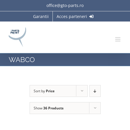
Skip
office@gto-parts.ro
to
Garantii
Acces parteneri
content
WABCO
Sort by
Price
Show
36 Products