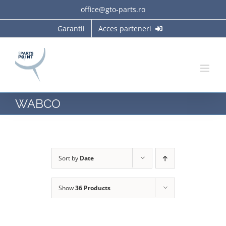
Skip
office@gto-parts.ro
to
Garantii
Acces parteneri
content
WABCO
Sort by
Date
Show
36 Products