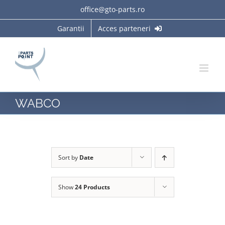
Skip
office@gto-parts.ro
to
Garantii
Acces parteneri
content
WABCO
Sort by
Date
Show
24 Products